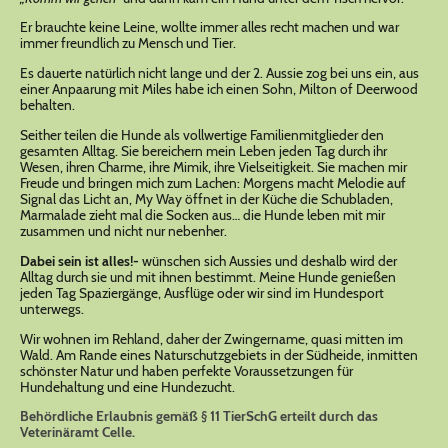
Er brauchte keine Leine, wollte immer alles recht machen und war
immer freundlich zu Mensch und Tier.
Es dauerte natürlich nicht lange und der 2. Aussie zog bei uns ein, aus
einer Anpaarung mit Miles habe ich einen Sohn, Milton of Deerwood
behalten.
Seither teilen die Hunde als vollwertige Familienmitglieder den
gesamten Alltag. Sie bereichern mein Leben jeden Tag durch ihr
Wesen, ihren Charme, ihre Mimik, ihre Vielseitigkeit. Sie machen mir
Freude und bringen mich zum Lachen: Morgens macht Melodie auf
Signal das Licht an, My Way öffnet in der Küche die Schubladen,
Marmalade zieht mal die Socken aus… die Hunde leben mit mir
zusammen und nicht nur nebenher.
Dabei sein ist alles!-
wünschen sich Aussies und deshalb wird der
Alltag durch sie und mit ihnen bestimmt. Meine Hunde genießen
jeden Tag Spaziergänge, Ausflüge oder wir sind im Hundesport
unterwegs.
Wir wohnen im Rehland, daher der Zwingername, quasi mitten im
Wald. Am Rande eines Naturschutzgebiets in der Südheide, inmitten
schönster Natur und haben perfekte Voraussetzungen für
Hundehaltung und eine Hundezucht.
Behördliche Erlaubnis gemäß § 11 TierSchG erteilt durch das
Veterinäramt Celle.